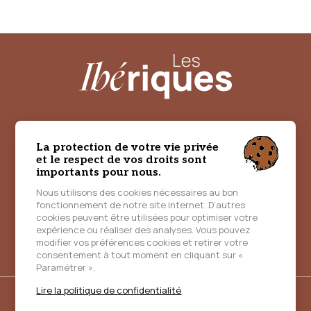
NOS ROADBOOKS
CARTES CADEAU
La protection de votre vie privée
MAJ / ACTUALITÉS
DESTINATION ESPAGNE
et le respect de vos droits sont
importants pour nous.
INFOS PRATIQUES
Nous utilisons des cookies nécessaires au bon
fonctionnement de notre site internet. D’autres
À PROPOS
CONTACT
cookies peuvent être utilisées pour optimiser votre
expérience ou réaliser des analyses. Vous pouvez
MON COMPTE
MON PANIER
modifier vos préférences cookies et retirer votre
consentement à tout moment en cliquant sur «
Paramétrer ».
Lire la politique de confidentialité
© 2026 Les Ibériques - Tous droits réservés -
Mentions